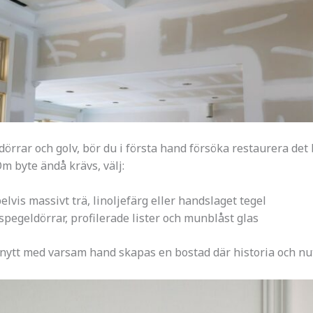
dörrar och golv, bör du i första hand försöka restaurera det 
m byte ändå krävs, välj:
lvis massivt trä, linoljefärg eller handslaget tegel
spegeldörrar, profilerade lister och munblåst glas
tt med varsam hand skapas en bostad där historia och nut