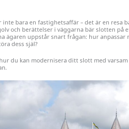
är inte bara en fastighetsaffär – det är en resa 
golv och berättelser i väggarna bär slotten på e
 ägaren uppstår snart frågan: hur anpassar man
töra dess själ?
 hur du kan modernisera ditt slott med varsam
an.