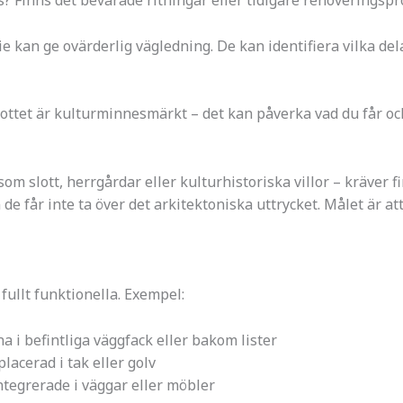
 Finns det bevarade ritningar eller tidigare renoveringspr
e kan ge ovärderlig vägledning. De kan identifiera vilka dela
ottet är kulturminnesmärkt – det kan påverka vad du får och
om slott, herrgårdar eller kulturhistoriska villor – kräver
e får inte ta över det arkitektoniska uttrycket. Målet är att
fullt funktionella. Exempel:
a i befintliga väggfack eller bakom lister
lacerad i tak eller golv
ntegrerade i väggar eller möbler