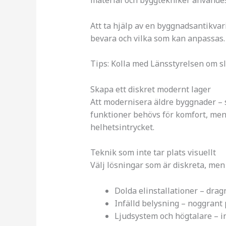
material och byggtekniker användes?
Att ta hjälp av en byggnadsantikvari
bevara och vilka som kan anpassas.
Tips: Kolla med Länsstyrelsen om sl
Skapa ett diskret modernt lager
Att modernisera äldre byggnader – s
funktioner behövs för komfort, men d
helhetsintrycket.
Teknik som inte tar plats visuellt
Välj lösningar som är diskreta, men 
Dolda elinstallationer – dragn
Infälld belysning – noggrant p
Ljudsystem och högtalare – i