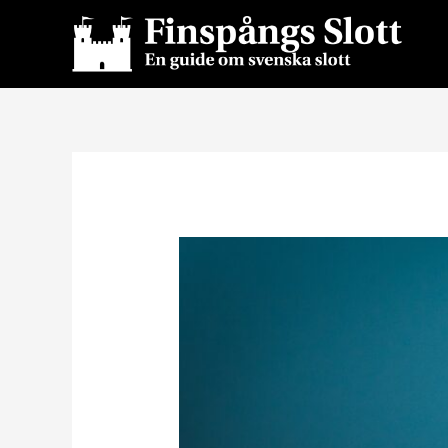
Hoppa
till
innehåll