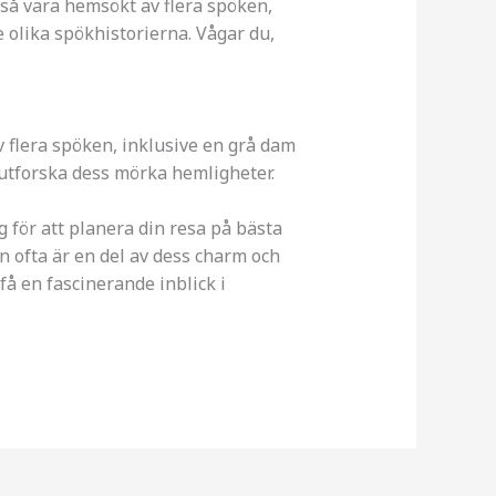
kså vara hemsökt av flera spöken,
 olika spökhistorierna. Vågar du,
v flera spöken, inklusive en grå dam
 utforska dess mörka hemligheter.
g för att planera din resa på bästa
 ofta är en del av dess charm och
få en fascinerande inblick i