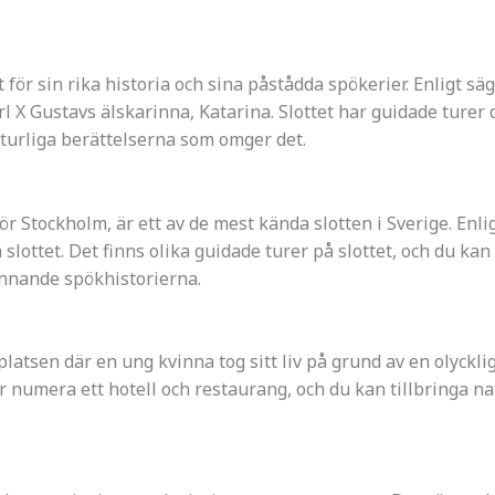
för sin rika historia och sina påstådda spökerier. Enligt sä
rl X Gustavs älskarinna, Katarina. Slottet har guidade turer
turliga berättelserna som omger det.
ör Stockholm, är ett av de mest kända slotten i Sverige. Enl
 slottet. Det finns olika guidade turer på slottet, och du k
ännande spökhistorierna.
platsen där en ung kvinna tog sitt liv på grund av en olyckl
är numera ett hotell och restaurang, och du kan tillbringa n