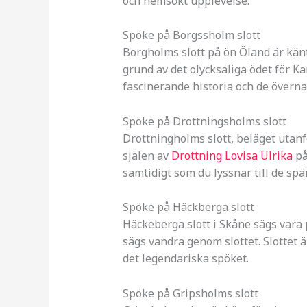
och hemsökt upplevelse:
Spöke på Borgssholm slott
Borgholms slott på ön Öland är känt 
grund av det olycksaliga ödet för Ka
fascinerande historia och de överna
Spöke på Drottningsholms slott
Drottningholms slott, beläget utanf
själen av
Drottning Lovisa Ulrika
på
samtidigt som du lyssnar till de sp
Spöke på Häckberga slott
Häckeberga slott i Skåne sägs vara 
sägs vandra genom slottet. Slottet 
det legendariska spöket.
Spöke på Gripsholms slott