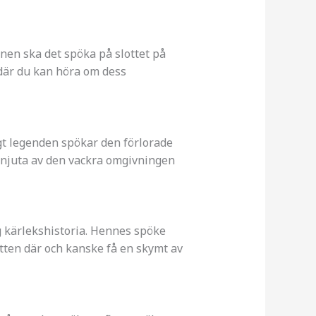
gnen ska det spöka på slottet på
 där du kan höra om dess
igt legenden spökar den förlorade
an njuta av den vackra omgivningen
ig kärlekshistoria. Hennes spöke
atten där och kanske få en skymt av